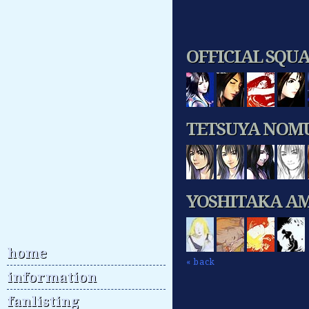
OFFICIAL SQU
TETSUYA NOM
YOSHITAKA A
home
« back
information
fanlisting