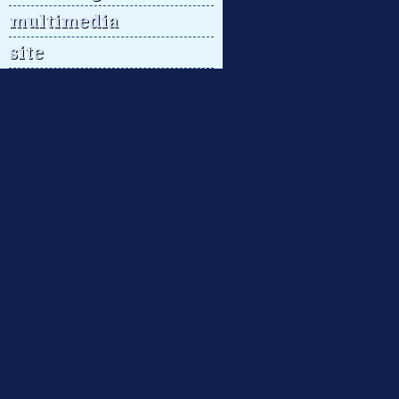
multimedia
site